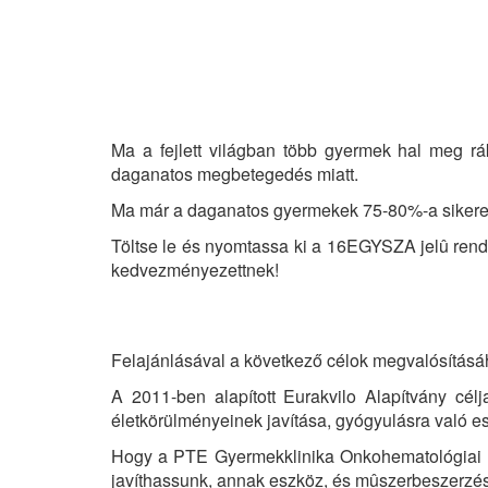
Ma a fejlett világban több gyermek hal meg r
daganatos megbetegedés miatt.
Ma már a daganatos gyermekek 75-80%-a sikerese
Töltse le és nyomtassa ki a 16EGYSZA jelû rend
kedvezményezettnek!
Felajánlásával a következő célok megvalósításáh
A 2011-ben alapított Eurakvilo Alapítvány c
életkörülményeinek javítása, gyógyulásra való e
Hogy a PTE Gyermekklinika Onkohematológiai O
javíthassunk, annak eszköz, és mûszerbeszerzési,