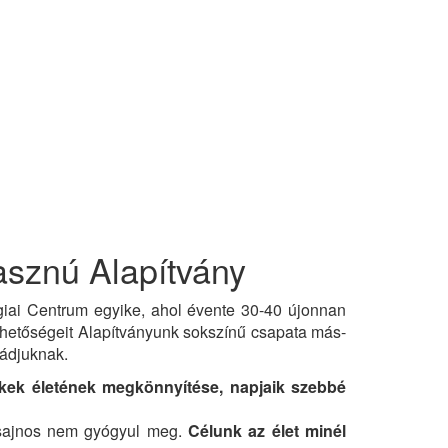
sznú Alapítvány
ai Centrum egyike, ahol évente 30-40 újonnan
ehetőségeit Alapítványunk sokszínű csapata más-
ládjuknak.
ekek életének megkönnyítése, napjaik szebbé
 sajnos nem gyógyul meg.
Célunk az élet minél