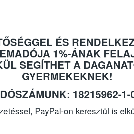
TŐSÉGGEL ÉS RENDELKEZ
LEMADÓJA 1%-ÁNAK FELA
KÜL SEGÍTHET A DAGANAT
GYERMEKEKNEK!
DÓSZÁMUNK: 18215962-1-
etéssel, PayPal-on keresztül is elk