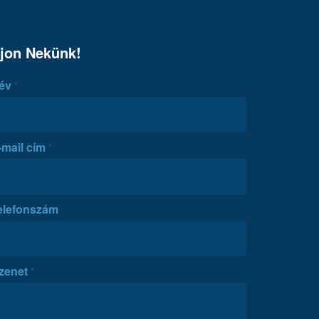
rjon Nekünk!
év
*
-mail cím
*
elefonszám
zenet
*