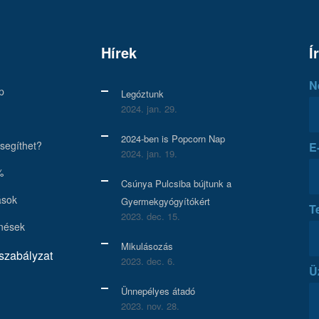
Hírek
Í
N
p
Legóztunk
2024. jan. 29.
2024-ben is Popcorn Nap
segíthet?
E
2024. jan. 19.
%
Csúnya Pulcsiba bújtunk a
ások
Gyermekgyógyítókért
T
2023. dec. 15.
nések
Mikulásozás
zabályzat
2023. dec. 6.
Ü
Ünnepélyes átadó
2023. nov. 28.