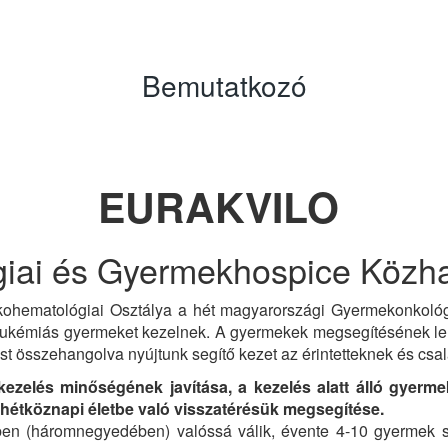
Bemutatkozó
EURAKVILO
iai és Gyermekhospice Közha
hematológiai Osztálya a hét magyarországi Gyermekonkológi
e leukémiás gyermeket kezelnek. A gyermekek megsegítésének l
ést összehangolva nyújtunk segítő kezet az érintetteknek és csa
ezelés minőségének javítása, a kezelés alatt álló gyerm
a hétköznapi életbe való visszatérésük megsegítése.
ben (háromnegyedében) valóssá válik, évente 4-10 gyermek