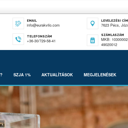
EMAIL
LEVELEZÉSI CÍM
info@eurakvilo.com
7623 Pécs, Józs
SZÁMLASZÁM
TELEFONSZÁM
MKB: 10300002
+36-30/729-58-41
49020012
T?
SZJA 1%
AKTUALÍTÁSOK
MEGJELENÉSEK