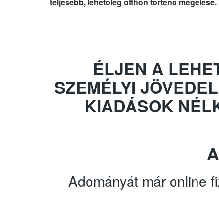
teljesebb, lehetőleg otthon történő megélése.
ÉLJEN A LEHE
SZEMÉLYI JÖVEDE
KIADÁSOK NÉL
A
Adományát már online fiz