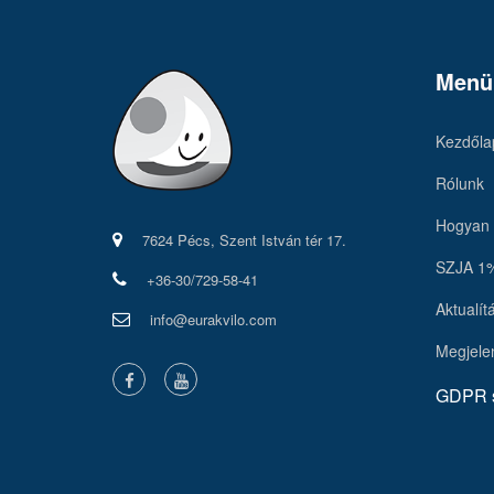
Menü
Kezdőla
Rólunk
Hogyan 
7624 Pécs, Szent István tér 17.
SZJA 1
+36-30/729-58-41
Aktualít
info@eurakvilo.com
Megjele
GDPR s