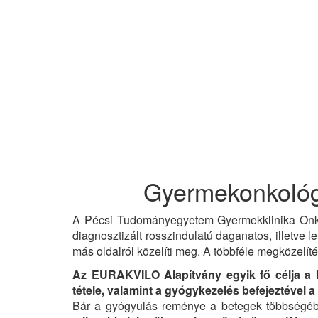
Gyermekonkológ
A Pécsi Tudományegyetem Gyermekklinika Onko
diagnosztizált rosszindulatú daganatos, illetv
más oldalról közelíti meg. A többféle megközelít
Az EURAKVILO Alapítvány egyik fő célja a k
tétele, valamint a gyógykezelés befejeztével 
Bár a gyógyulás reménye a betegek többségé