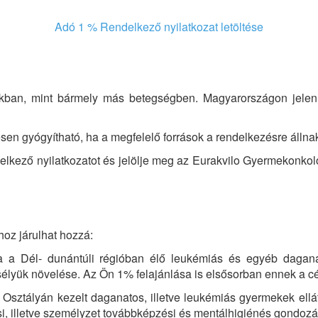
Adó 1 % Rendelkező nyilatkozat letöltése
ákban, mint bármely más betegségben. Magyarországon jelenl
n gyógyítható, ha a megfelelő források a rendelkezésre állna
elkező nyilatkozatot és jelölje meg az Eurakvilo Gyermekonk
oz járulhat hozzá:
élja a Dél- dunántúli régióban élő leukémiás és egyéb da
sélyük növelése. Az Ön 1% felajánlása is elsősorban ennek a cé
sztályán kezelt daganatos, illetve leukémiás gyermekek ellá
 illetve személyzet továbbképzési és mentálhigiénés gondozási 