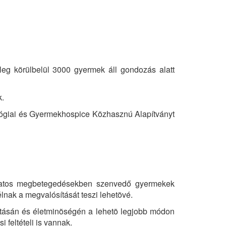
eg körülbelül 3000 gyermek áll gondozás alatt
k.
ológiai és Gyermekhospice Közhasznú Alapítványt
ganatos megbetegedésekben szenvedő gyermekek
lnak a megvalósítását teszi lehetõvé.
tásán és életminõségén a lehetõ legjobb módon
feltételi is vannak.