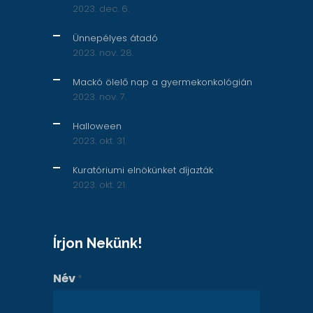
2023. dec. 6.
Ünnepélyes átadó
2023. nov. 28.
Mackó ölelő nap a gyermekonkológián
2023. nov. 7.
Halloween
2023. okt. 31.
Kuratóriumi elnökünket díjazták
2023. okt. 21.
Írjon Nekünk!
Név
*