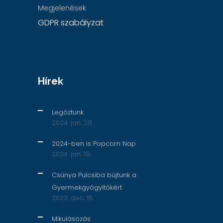
Megjelenések
GDPR szabályzat
Hírek
Legóztunk
2024. jan. 29.
2024-ben is Popcorn Nap
2024. jan. 19.
Csúnya Pulcsiba bújtunk a
Gyermekgyógyítókért
2023. dec. 15.
Mikulásozás