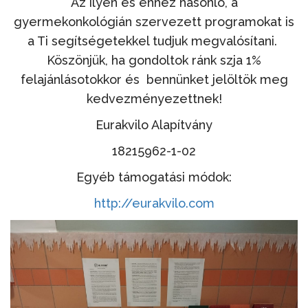
Az ilyen és ehhez hasonló, a
gyermekonkológián szervezett programokat is
a Ti segítségetekkel tudjuk megvalósítani.
Köszönjük, ha gondoltok ránk szja 1%
felajánlásotokkor és bennünket jelöltök meg
kedvezményezettnek!
Eurakvilo Alapítvány
18215962-1-02
Egyéb támogatási módok:
http://eurakvilo.com