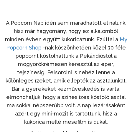
A Popcorn Nap idén sem maradhatott el nálunk,
hisz már hagyomány, hogy ez alkalomból
minden évben együtt kukoricázunk. Ezúttal a
My
Popcorn Shop
-nak köszönhetően közel 30 féle
popcornt kóstolhattunk a Pekándióstól a
mogyorókrémesen keresztül az eper,
tejszínesig. Felsorolni is nehéz lenne a
különleges ízeket, amik ellepték.az asztalunkat.
Bár a gyerekeket kézműveskedés is várta,
elmondhatjuk, hogy a színes ízes kóstoló asztal
ma sokkal népszerűbb volt. A nap lezárásaként
azért egy mini-mozit is tartottunk, hisz a
kukorica mellé mesefilm is dukál.