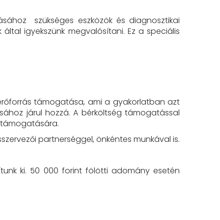
tásához szükséges eszközök és diagnosztikai
által igyekszünk megvalósítani. Ez a speciális
nerőforrás támogatása, ami a gyakorlatban azt
ásához járul hozzá. A bérköltség támogatással
ok támogatására.
zervezői partnerséggel, önkéntes munkával is.
unk ki. 50 000 forint fölötti adomány esetén