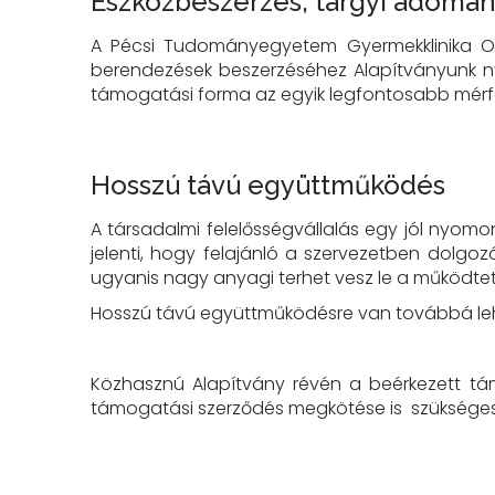
Eszközbeszerzés, tárgyi adomá
A Pécsi Tudományegyetem Gyermekklinika Onk
berendezések beszerzéséhez Alapítványunk nyúj
támogatási forma az egyik legfontosabb mér
Hosszú távú együttműködés
A társadalmi felelősségvállalás egy jól nyom
jelenti, hogy felajánló a szervezetben dolgo
ugyanis nagy anyagi terhet vesz le a működtető
Hosszú távú együttműködésre van továbbá lehe
Közhasznú Alapítvány révén a beérkezett tám
támogatási szerződés megkötése is szüksége