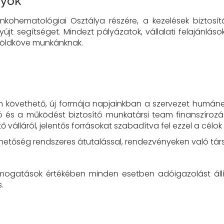
nyok
ohematológiai Osztálya részére, a kezelések biztosí
t segítséget. Mindezt pályázatok, vállalati felajánlások 
földköve munkánknak.
on követhető, új formája napjainkban a szervezet humá
zó és a működést biztosító munkatársi team finanszíroz
 válláról, jelentős forrásokat szabadítva fel ezzel a cél
tőség rendszeres átutalással, rendezvényeken való társs
ogatások értékében minden esetben adóigazolást állít
s.