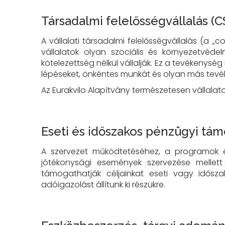
Társadalmi felelősségvállalás (C
A vállalati társadalmi felelősségvállalás (a „
vállalatok olyan szociális és környezetvédel
kötelezettség nélkül vállalják. Ez a tevékenysé
lépéseket, önkéntes munkát és olyan más tevéke
Az Eurakvilo Alapítvány természetesen vállala
Eseti és időszakos pénzügyi tá
A szervezet működtetéséhez, a programok és
jótékonysági események szervezése mellett v
támogathatják céljainkat eseti vagy idősz
adóigazolást állítunk ki részükre.