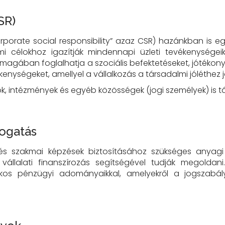
SR)
corporate social responsibility” azaz CSR) hazánkban is e
mi célokhoz igazítják mindennapi üzleti tevékenységeik
g magában foglalhatja a szociális befektetéseket, jótékony
nységeket, amellyel a vállalkozás a társadalmi jóléthez j
tok, intézmények és egyéb közösségek (jogi személyek) is
mogatás
 szakmai képzések biztosításához szükséges anyagi h
állalati finanszírozás segítségével tudják megoldani.
akos pénzügyi adományaikkal, amelyekről a jogszabály