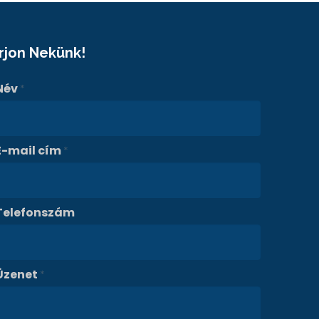
Írjon Nekünk!
Név
*
E-mail cím
*
Telefonszám
Üzenet
*