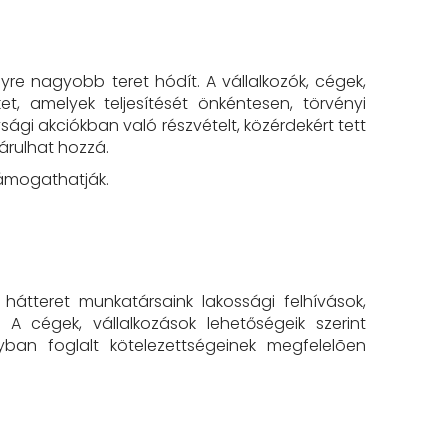
gyre nagyobb teret hódít. A vállalkozók, cégek,
et, amelyek teljesítését önkéntesen, törvényi
sági akciókban való részvételt, közérdekért tett
árulhat hozzá.
 támogathatják.
átteret munkatársaink lakossági felhívások,
 A cégek, vállalkozások lehetőségeik szerint
ban foglalt kötelezettségeinek megfelelõen