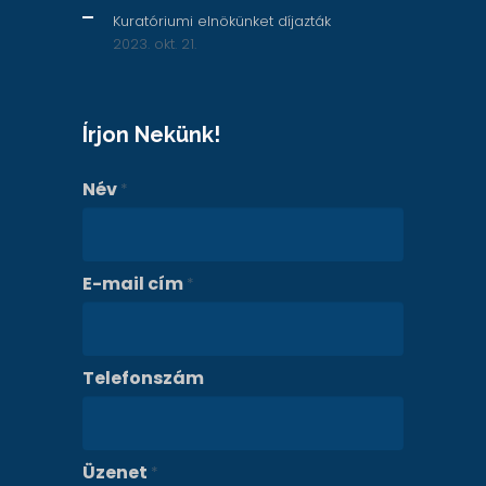
Kuratóriumi elnökünket díjazták
2023. okt. 21.
Írjon Nekünk!
Név
*
E-mail cím
*
Telefonszám
Üzenet
*