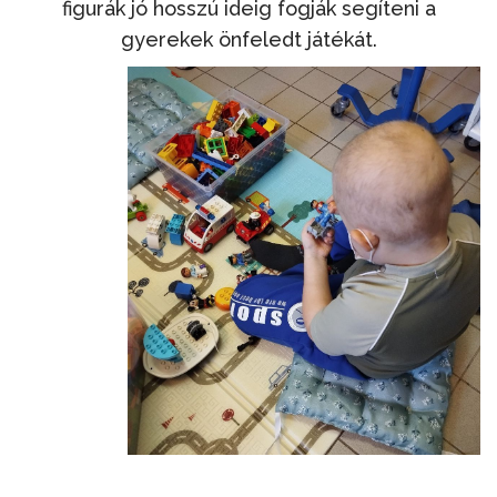
figurák jó hosszú ideig fogják segíteni a
gyerekek önfeledt játékát.