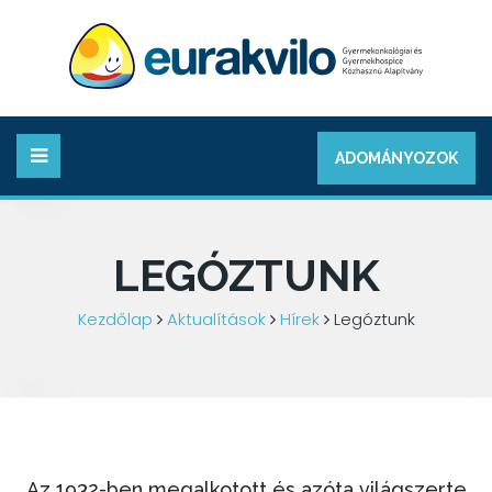
ADOMÁNYOZOK
LEGÓZTUNK
Kezdőlap
Aktualítások
Hírek
Legóztunk
Az 1932-ben megalkotott és azóta világszerte