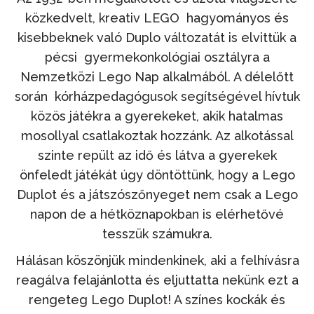
közkedvelt, kreativ LEGO hagyományos és
kisebbeknek való Duplo változatát is elvittük a
pécsi gyermekonkológiai osztályra a
Nemzetközi Lego Nap alkalmából. A délelőtt
során kórházpedagógusok segítségével hívtuk
közös játékra a gyerekeket, akik hatalmas
mosollyal csatlakoztak hozzánk. Az alkotással
szinte repült az idő és látva a gyerekek
önfeledt játékát úgy döntöttünk, hogy a Lego
Duplot és a játszószőnyeget nem csak a Lego
napon de a hétköznapokban is elérhetővé
tesszük számukra.
Hálásan köszönjük mindenkinek, aki a felhívásra
reagálva felajánlotta és eljuttatta nekünk ezt a
rengeteg Lego Duplot! A színes kockák és