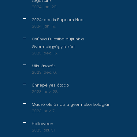
Legóztunk
2024. jan. 29.
2024-ben is Popcorn Nap
2024. jan. 19.
Csúnya Pulcsiba bújtunk a
Gyermekgyógyítókért
2023. dec. 15.
Mikulásozás
2023. dec. 6.
Ünnepélyes átadó
2023. nov. 28.
Mackó ölelő nap a gyermekonkológián
2023. nov. 7.
Halloween
2023. okt. 31.